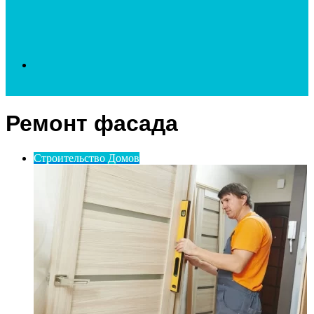
Search
Ремонт фасада
for
Строительство Домов