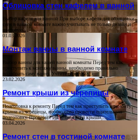
Облицовка стен кафелем в ванной
Выбор кафеля для ванной При выборе кафеля для облицовки
стен в ванной комнате важно учитывать не только дизайн и
цветовую…
01.03.2026
Монтаж ванны в ванной комнате
Выбор ванны для вашей ванной комнаты Перед тем как
приступить к монтажу ванны, необходимо правильно
подобрать саму ванну. Учтите размеры…
23.02.2026
Ремонт крыши из черепицы
Подготовка к ремонту Перед тем как приступить к ремонту
крыши из черепицы, необходимо провести тщательную
подготовку. Проверьте состояние всей крыши,…
03.04.2026
Ремонт стен в гостиной комнате