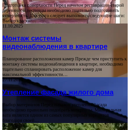
Подготовка поверхности Перед началом реставрации старой
деревянной лестницы необходимо тщательно подготовить
поверхность. Для этого следует выполнить следующие шаги:
Выбор краски:…
11.10.2025
Монтаж системы
видеонаблюдения в квартире
Планирование расположения камер Прежде чем приступить к
монтажу системы видеонаблюдения в квартире, необходимо
тщательно спланировать расположение камер для
максимальной эффективности…
27.11.2025
Утепление фасада жилого дома
Выбор материалов Перед началом утепления фасада
необходимо правильно подобрать материалы. Минеральная
вата является одним из самых популярных вариантов
благодаря своей…
04.03.2026