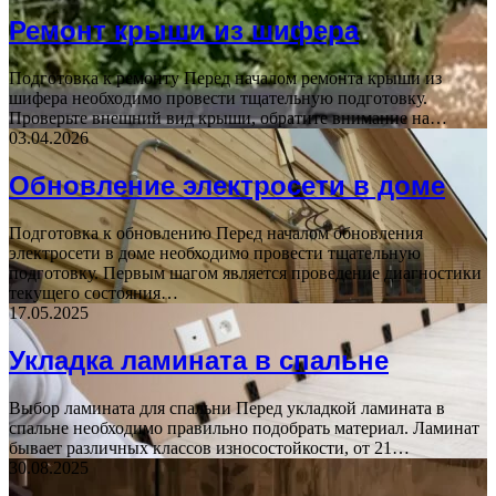
Ремонт крыши из шифера
Подготовка к ремонту Перед началом ремонта крыши из
шифера необходимо провести тщательную подготовку.
Проверьте внешний вид крыши, обратите внимание на…
03.04.2026
Обновление электросети в доме
Подготовка к обновлению Перед началом обновления
электросети в доме необходимо провести тщательную
подготовку. Первым шагом является проведение диагностики
текущего состояния…
17.05.2025
Укладка ламината в спальне
Выбор ламината для спальни Перед укладкой ламината в
спальне необходимо правильно подобрать материал. Ламинат
бывает различных классов износостойкости, от 21…
30.08.2025