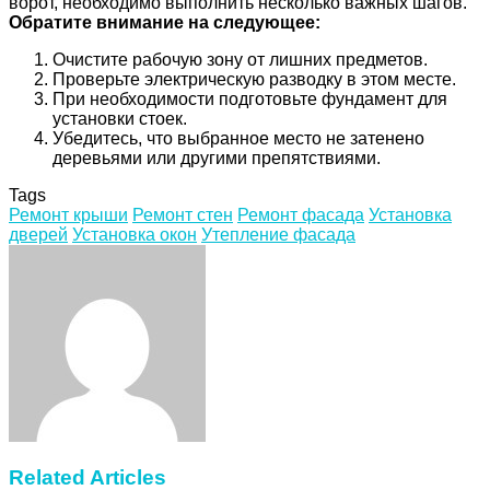
ворот, необходимо выполнить несколько важных шагов.
Обратите внимание на следующее:
Очистите рабочую зону от лишних предметов.
Проверьте электрическую разводку в этом месте.
При необходимости подготовьте фундамент для
установки стоек.
Убедитесь, что выбранное место не затенено
деревьями или другими препятствиями.
Tags
Ремонт крыши
Ремонт стен
Ремонт фасада
Установка
дверей
Установка окон
Утепление фасада
Facebook
Twitter
LinkedIn
Tumblr
Pinterest
Reddit
VKontakte
Odnoklassniki
Skype
WhatsApp
Telegram
Viber
Share
Print
via
Email
Related Articles