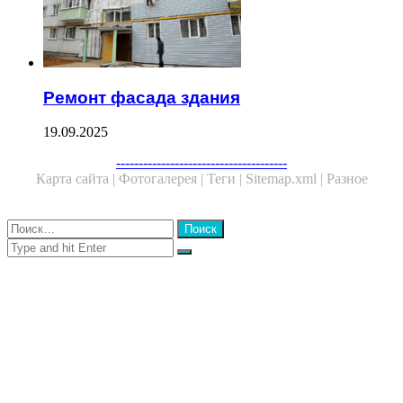
Ремонт фасада здания
19.09.2025
Facebook
Twitter
WhatsApp
Telegram
--------------------------------------
Карта сайта |
Фотогалерея |
Теги |
Sitemap.xml |
Разное
Close
Найти:
Close
Search
for