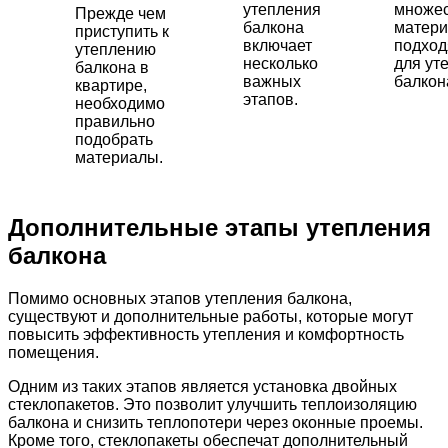
утепления
множе
Прежде чем
балкона
матери
приступить к
включает
подхо
утеплению
несколько
для ут
балкона в
важных
балкон
квартире,
этапов.
необходимо
правильно
подобрать
материалы.
Дополнительные этапы утепления
балкона
Помимо основных этапов утепления балкона,
существуют и дополнительные работы, которые могут
повысить эффективность утепления и комфортность
помещения.
Одним из таких этапов является установка двойных
стеклопакетов. Это позволит улучшить теплоизоляцию
балкона и снизить теплопотери через оконные проемы.
Кроме того, стеклопакеты обеспечат дополнительный