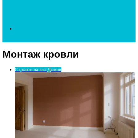
Search
Монтаж кровли
for
Строительство Домов