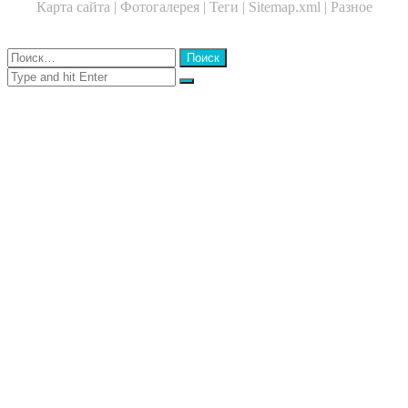
Карта сайта |
Фотогалерея |
Теги |
Sitemap.xml |
Разное
Close
Найти:
Close
Search
for