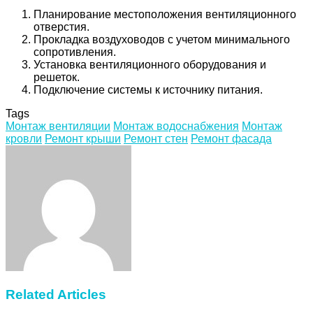
Планирование местоположения вентиляционного
отверстия.
Прокладка воздуховодов с учетом минимального
сопротивления.
Установка вентиляционного оборудования и
решеток.
Подключение системы к источнику питания.
Tags
Монтаж вентиляции
Монтаж водоснабжения
Монтаж
кровли
Ремонт крыши
Ремонт стен
Ремонт фасада
Facebook
Twitter
LinkedIn
Tumblr
Pinterest
Reddit
VKontakte
Odnoklassniki
Skype
WhatsApp
Telegram
Viber
Share
Print
via
Email
Related Articles